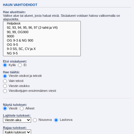
HAUN VAIHTOEHDOT
Hae alueittain:
Valitse alue tai alueet, josta haluat etsiä. Sisäalueet voidaan hakea valitsemalla se
alapuolelta.
Etsi sisäalueet:
Kyllä
Ei
Hae täältä:
Viestin otsikot ja tekstit
Vain teksti
Viestin otsikko
Viestiketjujen ensimmäinen viesti
Näytä tulokset:
Viestit
Aiheet
Lajittele tulokset:
Nouseva
Laskeva
Rajaa tulokset: