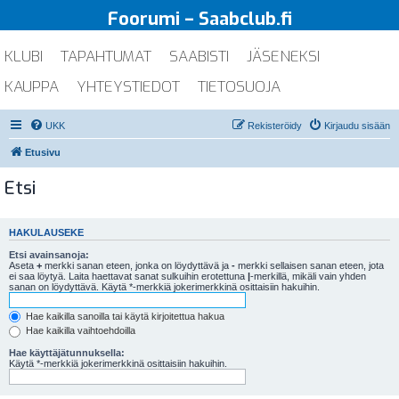
Foorumi – Saabclub.fi
KLUBI
TAPAHTUMAT
SAABISTI
JÄSENEKSI
KAUPPA
YHTEYSTIEDOT
TIETOSUOJA
UKK
Rekisteröidy
Kirjaudu sisään
Etusivu
Etsi
HAKULAUSEKE
Etsi avainsanoja:
Aseta
+
merkki sanan eteen, jonka on löydyttävä ja
-
merkki sellaisen sanan eteen, jota
ei saa löytyä. Laita haettavat sanat sulkuihin erotettuna
|
-merkillä, mikäli vain yhden
sanan on löydyttävä. Käytä *-merkkiä jokerimerkkinä osittaisiin hakuihin.
Hae kaikilla sanoilla tai käytä kirjoitettua hakua
Hae kaikilla vaihtoehdoilla
Hae käyttäjätunnuksella:
Käytä *-merkkiä jokerimerkkinä osittaisiin hakuihin.