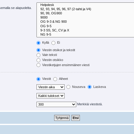
tsemalla se alapuolelta.
Kyllä
Ei
Viestin otsikot ja tekstit
Vain teksti
Viestin otsikko
Viestiketjujen ensimmäinen viesti
Viestit
Aiheet
Nouseva
Laskeva
Merkkiä viestistä.