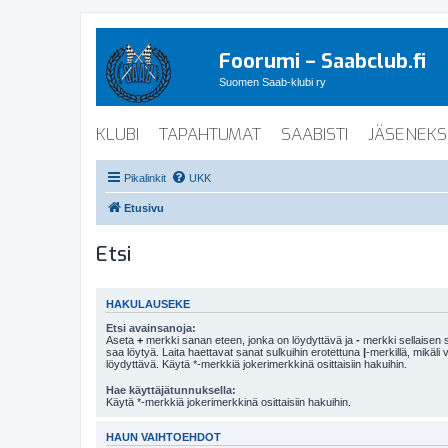
Foorumi – Saabclub.fi
Suomen Saab-klubi ry
KLUBI
TAPAHTUMAT
SAABISTI
JÄSENEKS
Pikalinkit
UKK
Etusivu
Etsi
HAKULAUSEKE
Etsi avainsanoja:
Aseta
+
merkki sanan eteen, jonka on löydyttävä ja
-
merkki sellaisen s
saa löytyä. Laita haettavat sanat sulkuihin erotettuna
|
-merkillä, mikäli
löydyttävä. Käytä *-merkkiä jokerimerkkinä osittaisiin hakuihin.
Hae käyttäjätunnuksella:
Käytä *-merkkiä jokerimerkkinä osittaisiin hakuihin.
HAUN VAIHTOEHDOT