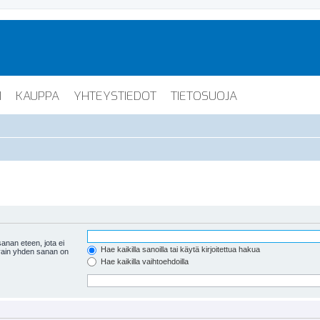
I
KAUPPA
YHTEYSTIEDOT
TIETOSUOJA
anan eteen, jota ei
Hae kaikilla sanoilla tai käytä kirjoitettua hakua
 vain yhden sanan on
Hae kaikilla vaihtoehdoilla