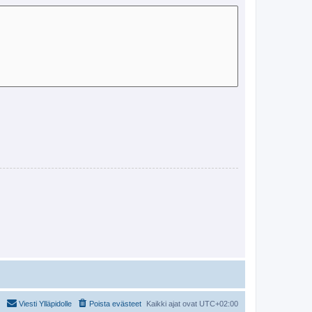
Viesti Ylläpidolle
Poista evästeet
Kaikki ajat ovat
UTC+02:00