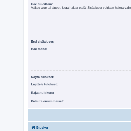
Hae alueittain:
Valitse alue tai alueet, josta haluat etsiä. Sisäalueet voidaan hakea vali
Etsi sisäalueet:
Hae täältä:
Näytä tulokset:
Lajittele tulokset:
Rajaa tulokset:
Palauta ensimmäiset:
Etusivu