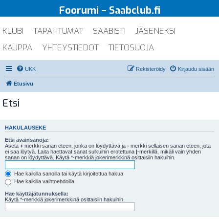
Foorumi – Saabclub.fi
KLUBI
TAPAHTUMAT
SAABISTI
JÄSENEKSI
KAUPPA
YHTEYSTIEDOT
TIETOSUOJA
UKK
Rekisteröidy
Kirjaudu sisään
Etusivu
Etsi
HAKULAUSEKE
Etsi avainsanoja:
Aseta
+
merkki sanan eteen, jonka on löydyttävä ja
-
merkki sellaisen sanan eteen, jota
ei saa löytyä. Laita haettavat sanat sulkuihin erotettuna
|
-merkillä, mikäli vain yhden
sanan on löydyttävä. Käytä *-merkkiä jokerimerkkinä osittaisiin hakuihin.
Hae kaikilla sanoilla tai käytä kirjoitettua hakua
Hae kaikilla vaihtoehdoilla
Hae käyttäjätunnuksella:
Käytä *-merkkiä jokerimerkkinä osittaisiin hakuihin.