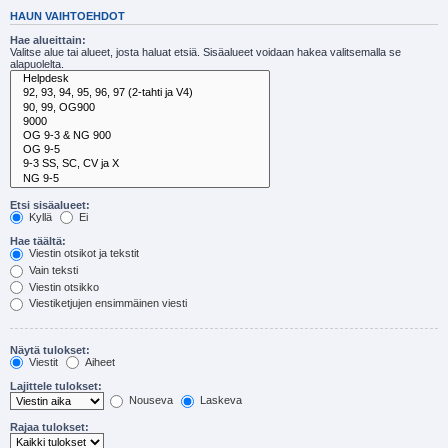
HAUN VAIHTOEHDOT
Hae alueittain:
Valitse alue tai alueet, josta haluat etsiä. Sisäalueet voidaan hakea valitsemalla se
alapuolelta.
Etsi sisäalueet:
Kyllä
Ei
Hae täältä:
Viestin otsikot ja tekstit
Vain teksti
Viestin otsikko
Viestiketjujen ensimmäinen viesti
Näytä tulokset:
Viestit
Aiheet
Lajittele tulokset:
Nouseva
Laskeva
Rajaa tulokset: