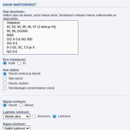
HAUN VAIHTOEHDOT
Hae alueittain:
Valitse alue tai alueet, josta haluat etsiä. Sisäalueet voidaan hakea valitsemalla se
alapuolelta.
Etsi sisäalueet:
Kyllä
Ei
Hae täältä:
Viestin otsikot ja tekstit
Vain teksti
Viestin otsikko
Viestiketjujen ensimmäinen viesti
Näytä tulokset:
Viestit
Aiheet
Lajittele tulokset:
Nouseva
Laskeva
Rajaa tulokset: