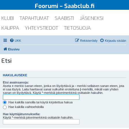
Foorumi – Saabclub.fi
KLUBI
TAPAHTUMAT
SAABISTI
JÄSENEKSI
KAUPPA
YHTEYSTIEDOT
TIETOSUOJA
UKK
Rekisteröidy
Kirjaudu sisään
Etusivu
Etsi
HAKULAUSEKE
Etsi avainsanoja:
Aseta
+
merkki sanan eteen, jonka on löydyttävä ja
-
merkki sellaisen sanan eteen, jota
ei saa löytyä. Laita haettavat sanat sulkuihin erotettuna
|
-merkillä, mikäli vain yhden
sanan on löydyttävä. Käytä *-merkkiä jokerimerkkinä osittaisiin hakuihin.
Hae kaikilla sanoilla tai käytä kirjoitettua hakua
Hae kaikilla vaihtoehdoilla
Hae käyttäjätunnuksella:
Käytä *-merkkiä jokerimerkkinä osittaisiin hakuihin.