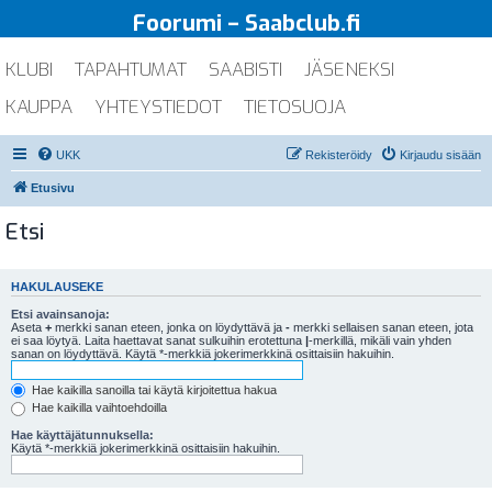
Foorumi – Saabclub.fi
KLUBI
TAPAHTUMAT
SAABISTI
JÄSENEKSI
KAUPPA
YHTEYSTIEDOT
TIETOSUOJA
UKK
Rekisteröidy
Kirjaudu sisään
Etusivu
Etsi
HAKULAUSEKE
Etsi avainsanoja:
Aseta
+
merkki sanan eteen, jonka on löydyttävä ja
-
merkki sellaisen sanan eteen, jota
ei saa löytyä. Laita haettavat sanat sulkuihin erotettuna
|
-merkillä, mikäli vain yhden
sanan on löydyttävä. Käytä *-merkkiä jokerimerkkinä osittaisiin hakuihin.
Hae kaikilla sanoilla tai käytä kirjoitettua hakua
Hae kaikilla vaihtoehdoilla
Hae käyttäjätunnuksella:
Käytä *-merkkiä jokerimerkkinä osittaisiin hakuihin.