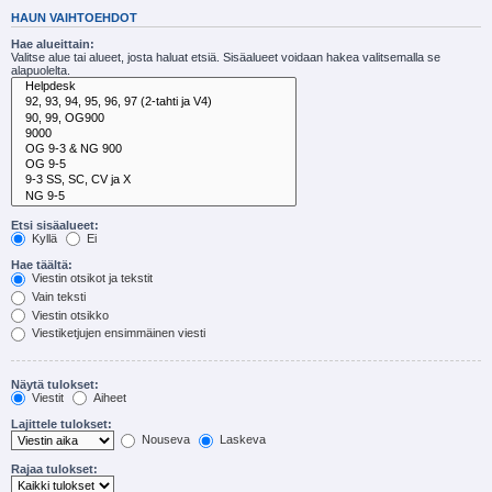
HAUN VAIHTOEHDOT
Hae alueittain:
Valitse alue tai alueet, josta haluat etsiä. Sisäalueet voidaan hakea valitsemalla se
alapuolelta.
Etsi sisäalueet:
Kyllä
Ei
Hae täältä:
Viestin otsikot ja tekstit
Vain teksti
Viestin otsikko
Viestiketjujen ensimmäinen viesti
Näytä tulokset:
Viestit
Aiheet
Lajittele tulokset:
Nouseva
Laskeva
Rajaa tulokset: