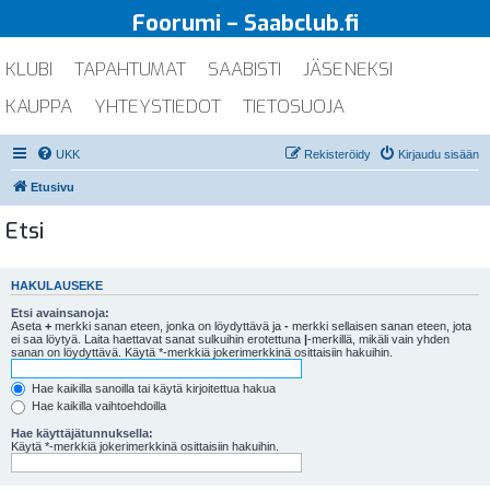
Foorumi – Saabclub.fi
KLUBI
TAPAHTUMAT
SAABISTI
JÄSENEKSI
KAUPPA
YHTEYSTIEDOT
TIETOSUOJA
UKK
Rekisteröidy
Kirjaudu sisään
Etusivu
Etsi
HAKULAUSEKE
Etsi avainsanoja:
Aseta
+
merkki sanan eteen, jonka on löydyttävä ja
-
merkki sellaisen sanan eteen, jota
ei saa löytyä. Laita haettavat sanat sulkuihin erotettuna
|
-merkillä, mikäli vain yhden
sanan on löydyttävä. Käytä *-merkkiä jokerimerkkinä osittaisiin hakuihin.
Hae kaikilla sanoilla tai käytä kirjoitettua hakua
Hae kaikilla vaihtoehdoilla
Hae käyttäjätunnuksella:
Käytä *-merkkiä jokerimerkkinä osittaisiin hakuihin.