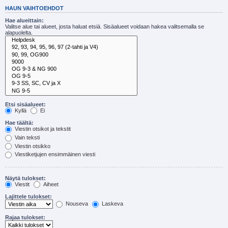
HAUN VAIHTOEHDOT
Hae alueittain:
Valitse alue tai alueet, josta haluat etsiä. Sisäalueet voidaan hakea valitsemalla se
alapuolelta.
Etsi sisäalueet:
Kyllä
Ei
Hae täältä:
Viestin otsikot ja tekstit
Vain teksti
Viestin otsikko
Viestiketjujen ensimmäinen viesti
Näytä tulokset:
Viestit
Aiheet
Lajittele tulokset:
Nouseva
Laskeva
Rajaa tulokset: