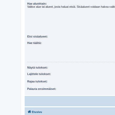
Hae alueittain:
Valitse alue tai alueet, josta haluat etsiä. Sisäalueet voidaan hakea vali
Etsi sisäalueet:
Hae täältä:
Näytä tulokset:
Lajittele tulokset:
Rajaa tulokset:
Palauta ensimmäiset:
Etusivu