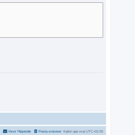
Viesti Ylläpidolle
Poista evästeet
Kaikki ajat ovat
UTC+02:00