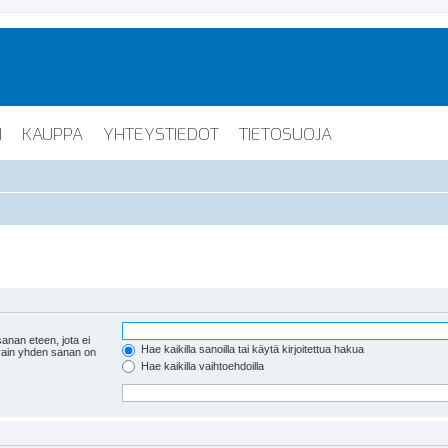
I
KAUPPA
YHTEYSTIEDOT
TIETOSUOJA
anan eteen, jota ei
Hae kaikilla sanoilla tai käytä kirjoitettua hakua
 vain yhden sanan on
Hae kaikilla vaihtoehdoilla