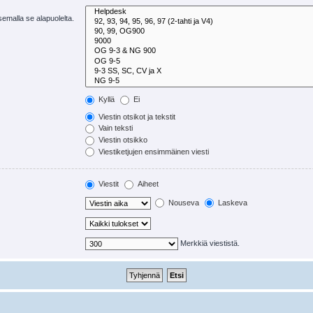
tsemalla se alapuolelta.
Kyllä
Ei
Viestin otsikot ja tekstit
Vain teksti
Viestin otsikko
Viestiketjujen ensimmäinen viesti
Viestit
Aiheet
Nouseva
Laskeva
Merkkiä viestistä.