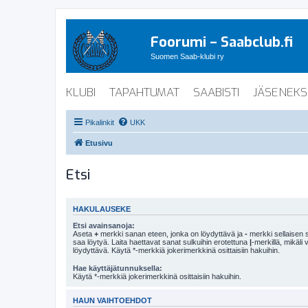
Foorumi – Saabclub.fi
Suomen Saab-klubi ry
KLUBI
TAPAHTUMAT
SAABISTI
JÄSENEKS
Pikalinkit
UKK
Etusivu
Etsi
HAKULAUSEKE
Etsi avainsanoja:
Aseta
+
merkki sanan eteen, jonka on löydyttävä ja
-
merkki sellaisen s
saa löytyä. Laita haettavat sanat sulkuihin erotettuna
|
-merkillä, mikäli
löydyttävä. Käytä *-merkkiä jokerimerkkinä osittaisiin hakuihin.
Hae käyttäjätunnuksella:
Käytä *-merkkiä jokerimerkkinä osittaisiin hakuihin.
HAUN VAIHTOEHDOT