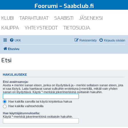
Foorumi – Saabclub.fi
KLUBI
TAPAHTUMAT
SAABISTI
JÄSENEKSI
KAUPPA
YHTEYSTIEDOT
TIETOSUOJA
UKK
Rekisteröidy
Kirjaudu sisään
Etusivu
Etsi
HAKULAUSEKE
Etsi avainsanoja:
Aseta
+
merkki sanan eteen, jonka on löydyttävä ja
-
merkki sellaisen sanan eteen, jota
ei saa löytyä. Laita haettavat sanat sulkuihin erotettuna
|
-merkillä, mikäli vain yhden
sanan on löydyttävä. Käytä *-merkkiä jokerimerkkinä osittaisiin hakuihin.
Hae kaikilla sanoilla tai käytä kirjoitettua hakua
Hae kaikilla vaihtoehdoilla
Hae käyttäjätunnuksella:
Käytä *-merkkiä jokerimerkkinä osittaisiin hakuihin.