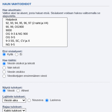
HAUN VAIHTOEHDOT
Hae alueittain:
Valitse alue tai alueet, josta haluat etsiä. Sisäalueet voidaan hakea valitsemalla se
alapuolelta.
Etsi sisäalueet:
Kyllä
Ei
Hae täältä:
Viestin otsikot ja tekstit
Vain teksti
Viestin otsikko
Viestiketjujen ensimmäinen viesti
Näytä tulokset:
Viestit
Aiheet
Lajittele tulokset:
Nouseva
Laskeva
Rajaa tulokset: