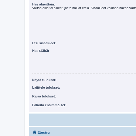
Hae alueittain:
Valitse alue tai alueet, josta haluat etsiä. Sisäalueet voidaan hakea vali
Etsi sisäalueet:
Hae täältä:
Näytä tulokset:
Lajittele tulokset:
Rajaa tulokset:
Palauta ensimmäiset:
Etusivu