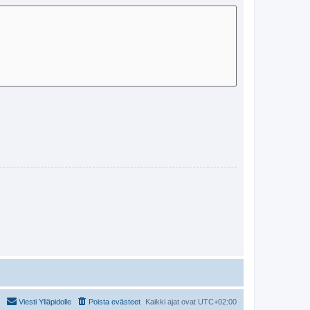
Viesti Ylläpidolle
Poista evästeet
Kaikki ajat ovat
UTC+02:00