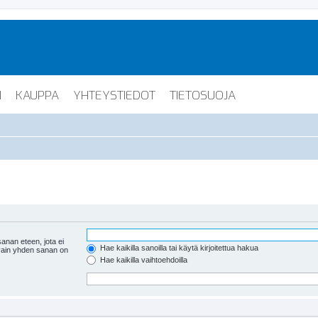
I
KAUPPA
YHTEYSTIEDOT
TIETOSUOJA
anan eteen, jota ei
Hae kaikilla sanoilla tai käytä kirjoitettua hakua
 vain yhden sanan on
Hae kaikilla vaihtoehdoilla