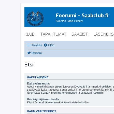
Foorumi – Saabclub.fi
Suomen Saab-klubi ry
KLUBI
TAPAHTUMAT
SAABISTI
JÄSENEKS
Pikalinkit
UKK
Etusivu
Etsi
HAKULAUSEKE
Etsi avainsanoja:
Aseta
+
merkki sanan eteen, jonka on löydyttävä ja
-
merkki sellaisen s
saa löytyä. Laita haettavat sanat sulkuihin erotettuna
|
-merkillä, mikäli
löydyttävä. Käytä *-merkkiä jokerimerkkinä osittaisiin hakuihin.
Hae käyttäjätunnuksella:
Käytä *-merkkiä jokerimerkkinä osittaisiin hakuihin.
HAUN VAIHTOEHDOT