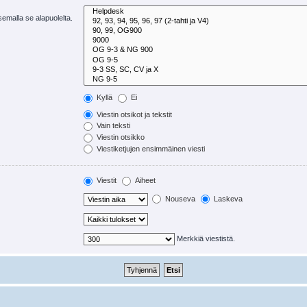
tsemalla se alapuolelta.
Kyllä
Ei
Viestin otsikot ja tekstit
Vain teksti
Viestin otsikko
Viestiketjujen ensimmäinen viesti
Viestit
Aiheet
Nouseva
Laskeva
Merkkiä viestistä.