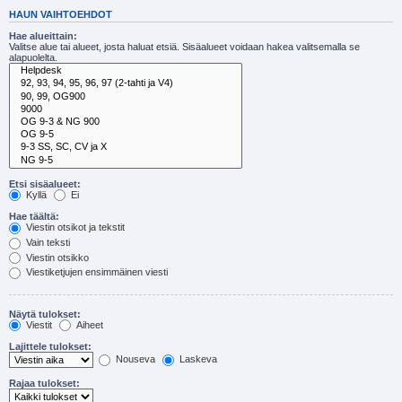
HAUN VAIHTOEHDOT
Hae alueittain:
Valitse alue tai alueet, josta haluat etsiä. Sisäalueet voidaan hakea valitsemalla se
alapuolelta.
Etsi sisäalueet:
Kyllä
Ei
Hae täältä:
Viestin otsikot ja tekstit
Vain teksti
Viestin otsikko
Viestiketjujen ensimmäinen viesti
Näytä tulokset:
Viestit
Aiheet
Lajittele tulokset:
Nouseva
Laskeva
Rajaa tulokset: