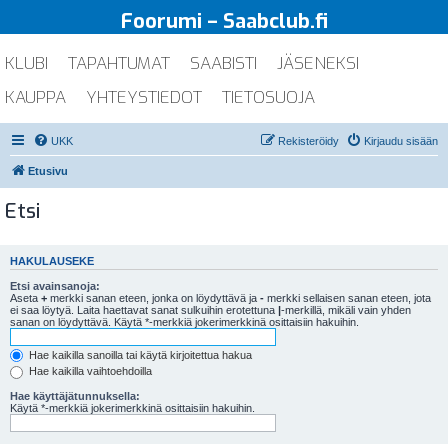
Foorumi – Saabclub.fi
KLUBI
TAPAHTUMAT
SAABISTI
JÄSENEKSI
KAUPPA
YHTEYSTIEDOT
TIETOSUOJA
UKK
Rekisteröidy
Kirjaudu sisään
Etusivu
Etsi
HAKULAUSEKE
Etsi avainsanoja:
Aseta
+
merkki sanan eteen, jonka on löydyttävä ja
-
merkki sellaisen sanan eteen, jota
ei saa löytyä. Laita haettavat sanat sulkuihin erotettuna
|
-merkillä, mikäli vain yhden
sanan on löydyttävä. Käytä *-merkkiä jokerimerkkinä osittaisiin hakuihin.
Hae kaikilla sanoilla tai käytä kirjoitettua hakua
Hae kaikilla vaihtoehdoilla
Hae käyttäjätunnuksella:
Käytä *-merkkiä jokerimerkkinä osittaisiin hakuihin.