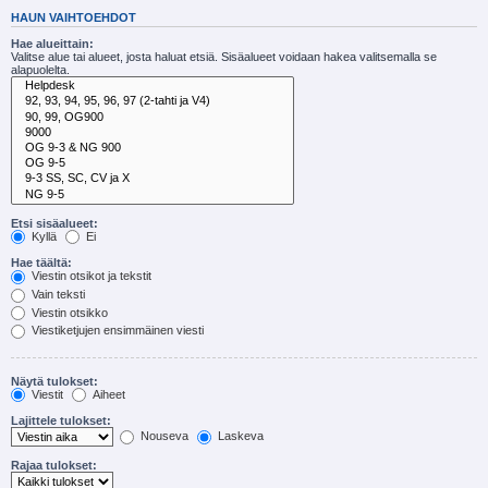
HAUN VAIHTOEHDOT
Hae alueittain:
Valitse alue tai alueet, josta haluat etsiä. Sisäalueet voidaan hakea valitsemalla se
alapuolelta.
Etsi sisäalueet:
Kyllä
Ei
Hae täältä:
Viestin otsikot ja tekstit
Vain teksti
Viestin otsikko
Viestiketjujen ensimmäinen viesti
Näytä tulokset:
Viestit
Aiheet
Lajittele tulokset:
Nouseva
Laskeva
Rajaa tulokset: