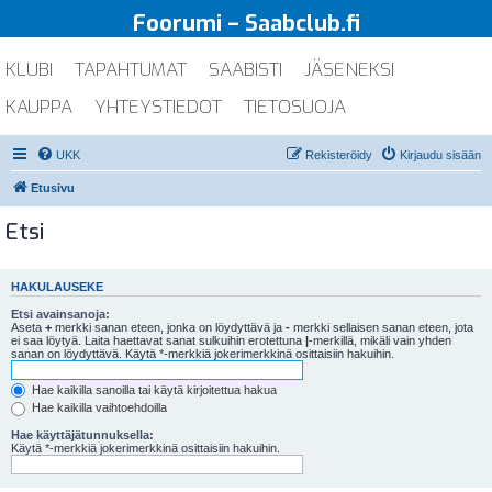
Foorumi – Saabclub.fi
KLUBI
TAPAHTUMAT
SAABISTI
JÄSENEKSI
KAUPPA
YHTEYSTIEDOT
TIETOSUOJA
UKK
Rekisteröidy
Kirjaudu sisään
Etusivu
Etsi
HAKULAUSEKE
Etsi avainsanoja:
Aseta
+
merkki sanan eteen, jonka on löydyttävä ja
-
merkki sellaisen sanan eteen, jota
ei saa löytyä. Laita haettavat sanat sulkuihin erotettuna
|
-merkillä, mikäli vain yhden
sanan on löydyttävä. Käytä *-merkkiä jokerimerkkinä osittaisiin hakuihin.
Hae kaikilla sanoilla tai käytä kirjoitettua hakua
Hae kaikilla vaihtoehdoilla
Hae käyttäjätunnuksella:
Käytä *-merkkiä jokerimerkkinä osittaisiin hakuihin.