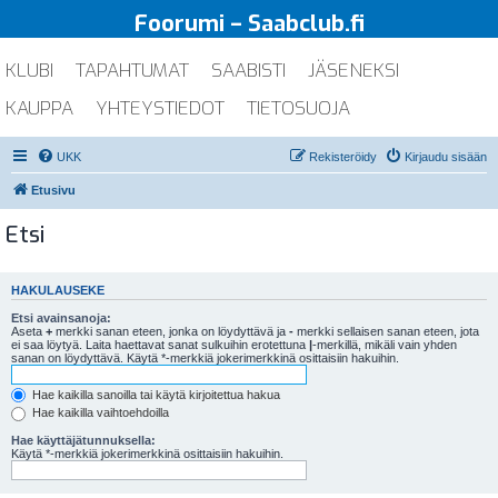
Foorumi – Saabclub.fi
KLUBI
TAPAHTUMAT
SAABISTI
JÄSENEKSI
KAUPPA
YHTEYSTIEDOT
TIETOSUOJA
UKK
Rekisteröidy
Kirjaudu sisään
Etusivu
Etsi
HAKULAUSEKE
Etsi avainsanoja:
Aseta
+
merkki sanan eteen, jonka on löydyttävä ja
-
merkki sellaisen sanan eteen, jota
ei saa löytyä. Laita haettavat sanat sulkuihin erotettuna
|
-merkillä, mikäli vain yhden
sanan on löydyttävä. Käytä *-merkkiä jokerimerkkinä osittaisiin hakuihin.
Hae kaikilla sanoilla tai käytä kirjoitettua hakua
Hae kaikilla vaihtoehdoilla
Hae käyttäjätunnuksella:
Käytä *-merkkiä jokerimerkkinä osittaisiin hakuihin.