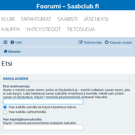
Foorumi – Saabclub.fi
KLUBI
TAPAHTUMAT
SAABISTI
JÄSENEKSI
KAUPPA
YHTEYSTIEDOT
TIETOSUOJA
UKK
Rekisteröidy
Kirjaudu sisään
Etusivu
Etsi
HAKULAUSEKE
Etsi avainsanoja:
Aseta
+
merkki sanan eteen, jonka on löydyttävä ja
-
merkki sellaisen sanan eteen, jota
ei saa löytyä. Laita haettavat sanat sulkuihin erotettuna
|
-merkillä, mikäli vain yhden
sanan on löydyttävä. Käytä *-merkkiä jokerimerkkinä osittaisiin hakuihin.
Hae kaikilla sanoilla tai käytä kirjoitettua hakua
Hae kaikilla vaihtoehdoilla
Hae käyttäjätunnuksella:
Käytä *-merkkiä jokerimerkkinä osittaisiin hakuihin.