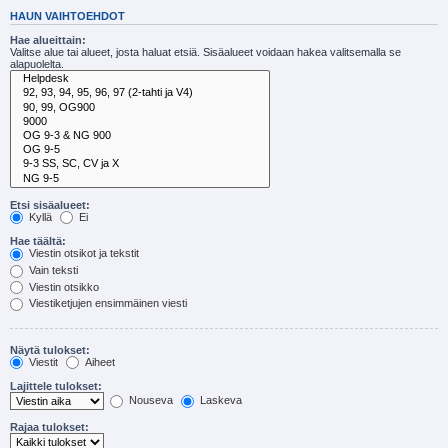
HAUN VAIHTOEHDOT
Hae alueittain:
Valitse alue tai alueet, josta haluat etsiä. Sisäalueet voidaan hakea valitsemalla se
alapuolelta.
Etsi sisäalueet:
Kyllä
Ei
Hae täältä:
Viestin otsikot ja tekstit
Vain teksti
Viestin otsikko
Viestiketjujen ensimmäinen viesti
Näytä tulokset:
Viestit
Aiheet
Lajittele tulokset:
Nouseva
Laskeva
Rajaa tulokset: