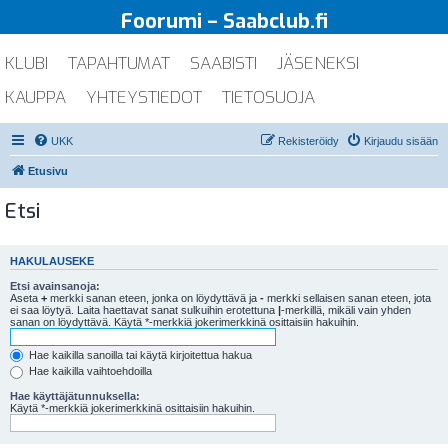
Foorumi – Saabclub.fi
KLUBI
TAPAHTUMAT
SAABISTI
JÄSENEKSI
KAUPPA
YHTEYSTIEDOT
TIETOSUOJA
UKK
Rekisteröidy
Kirjaudu sisään
Etusivu
Etsi
HAKULAUSEKE
Etsi avainsanoja:
Aseta
+
merkki sanan eteen, jonka on löydyttävä ja
-
merkki sellaisen sanan eteen, jota
ei saa löytyä. Laita haettavat sanat sulkuihin erotettuna
|
-merkillä, mikäli vain yhden
sanan on löydyttävä. Käytä *-merkkiä jokerimerkkinä osittaisiin hakuihin.
Hae kaikilla sanoilla tai käytä kirjoitettua hakua
Hae kaikilla vaihtoehdoilla
Hae käyttäjätunnuksella:
Käytä *-merkkiä jokerimerkkinä osittaisiin hakuihin.