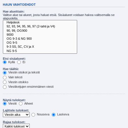
HAUN VAIHTOEHDOT
Hae alueittain:
Valitse alue tai alueet, josta haluat etsiä. Sisäalueet voidaan hakea valitsemalla se
alapuolelta.
Etsi sisäalueet:
Kyllä
Ei
Hae täältä:
Viestin otsikot ja tekstit
Vain teksti
Viestin otsikko
Viestiketjujen ensimmäinen viesti
Näytä tulokset:
Viestit
Aiheet
Lajittele tulokset:
Nouseva
Laskeva
Rajaa tulokset: