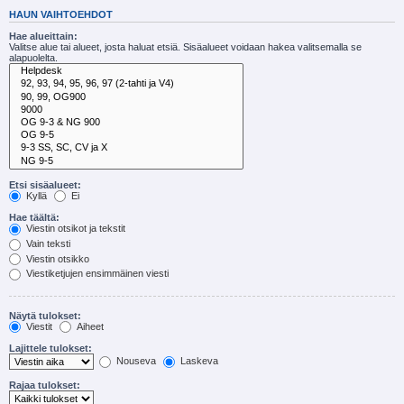
HAUN VAIHTOEHDOT
Hae alueittain:
Valitse alue tai alueet, josta haluat etsiä. Sisäalueet voidaan hakea valitsemalla se
alapuolelta.
Etsi sisäalueet:
Kyllä
Ei
Hae täältä:
Viestin otsikot ja tekstit
Vain teksti
Viestin otsikko
Viestiketjujen ensimmäinen viesti
Näytä tulokset:
Viestit
Aiheet
Lajittele tulokset:
Nouseva
Laskeva
Rajaa tulokset: