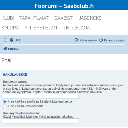
Foorumi – Saabclub.fi
KLUBI
TAPAHTUMAT
SAABISTI
JÄSENEKSI
KAUPPA
YHTEYSTIEDOT
TIETOSUOJA
UKK
Rekisteröidy
Kirjaudu sisään
Etusivu
Etsi
HAKULAUSEKE
Etsi avainsanoja:
Aseta
+
merkki sanan eteen, jonka on löydyttävä ja
-
merkki sellaisen sanan eteen, jota
ei saa löytyä. Laita haettavat sanat sulkuihin erotettuna
|
-merkillä, mikäli vain yhden
sanan on löydyttävä. Käytä *-merkkiä jokerimerkkinä osittaisiin hakuihin.
Hae kaikilla sanoilla tai käytä kirjoitettua hakua
Hae kaikilla vaihtoehdoilla
Hae käyttäjätunnuksella:
Käytä *-merkkiä jokerimerkkinä osittaisiin hakuihin.