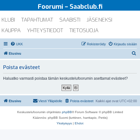
Foorumi – Saabclub.fi
KLUBI
TAPAHTUMAT
SAABISTI
JÄSENEKSI
KAUPPA
YHTEYSTIEDOT
TIETOSUOJA
UKK
Rekisteröidy
Kirjaudu sisään
E
Etusivu
t
Poista evästeet
s
i
Haluatko varmasti poistaa tämän keskustelufoorumin asettamat evästeet?
Etusivu
Viesti Ylläpidolle
Poista evästeet
Kaikki ajat ovat
UTC+02:00
Keskustelufoorumin ohjelmisto
phpBB
® Forum Software © phpBB Limited
Käännös: phpBB Suomi (lurttinen, harritapio, Pettis)
Yksityisyys
|
Ehdot