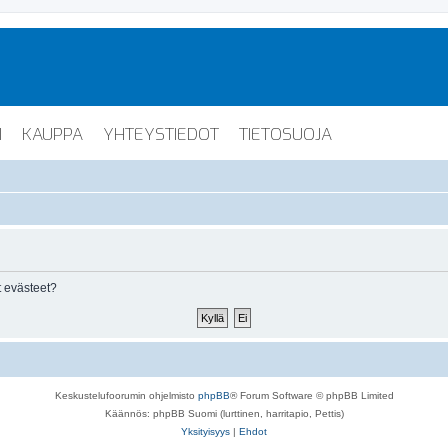
I
KAUPPA
YHTEYSTIEDOT
TIETOSUOJA
 evästeet?
Keskustelufoorumin ohjelmisto
phpBB
® Forum Software © phpBB Limited
Käännös: phpBB Suomi (lurttinen, harritapio, Pettis)
Yksityisyys
|
Ehdot