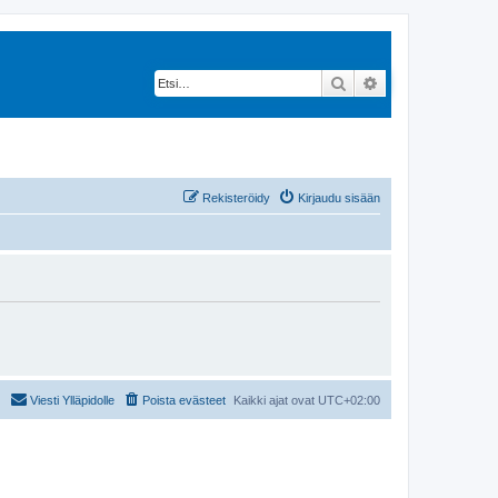
Etsi
Tarkennettu hak
Rekisteröidy
Kirjaudu sisään
Viesti Ylläpidolle
Poista evästeet
Kaikki ajat ovat
UTC+02:00