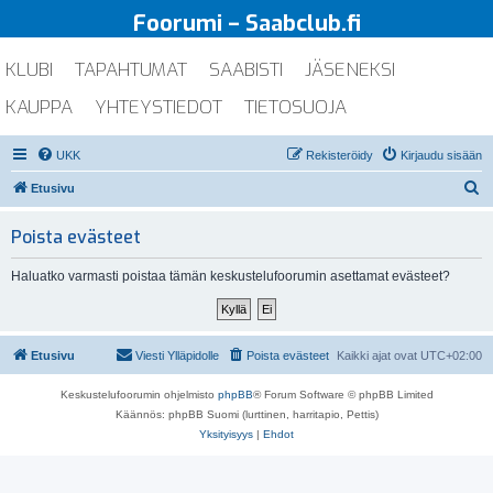
Foorumi – Saabclub.fi
KLUBI
TAPAHTUMAT
SAABISTI
JÄSENEKSI
KAUPPA
YHTEYSTIEDOT
TIETOSUOJA
UKK
Rekisteröidy
Kirjaudu sisään
E
Etusivu
t
Poista evästeet
s
i
Haluatko varmasti poistaa tämän keskustelufoorumin asettamat evästeet?
Etusivu
Viesti Ylläpidolle
Poista evästeet
Kaikki ajat ovat
UTC+02:00
Keskustelufoorumin ohjelmisto
phpBB
® Forum Software © phpBB Limited
Käännös: phpBB Suomi (lurttinen, harritapio, Pettis)
Yksityisyys
|
Ehdot