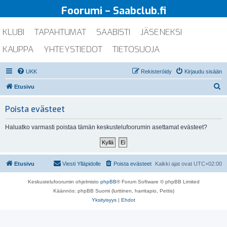
Foorumi – Saabclub.fi
KLUBI
TAPAHTUMAT
SAABISTI
JÄSENEKSI
KAUPPA
YHTEYSTIEDOT
TIETOSUOJA
UKK
Rekisteröidy
Kirjaudu sisään
E
Etusivu
t
Poista evästeet
s
i
Haluatko varmasti poistaa tämän keskustelufoorumin asettamat evästeet?
Etusivu
Viesti Ylläpidolle
Poista evästeet
Kaikki ajat ovat
UTC+02:00
Keskustelufoorumin ohjelmisto
phpBB
® Forum Software © phpBB Limited
Käännös: phpBB Suomi (lurttinen, harritapio, Pettis)
Yksityisyys
|
Ehdot