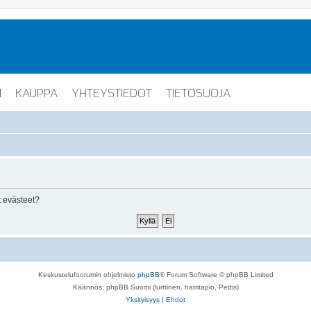
I
KAUPPA
YHTEYSTIEDOT
TIETOSUOJA
 evästeet?
Keskustelufoorumin ohjelmisto
phpBB
® Forum Software © phpBB Limited
Käännös: phpBB Suomi (lurttinen, harritapio, Pettis)
Yksityisyys
|
Ehdot