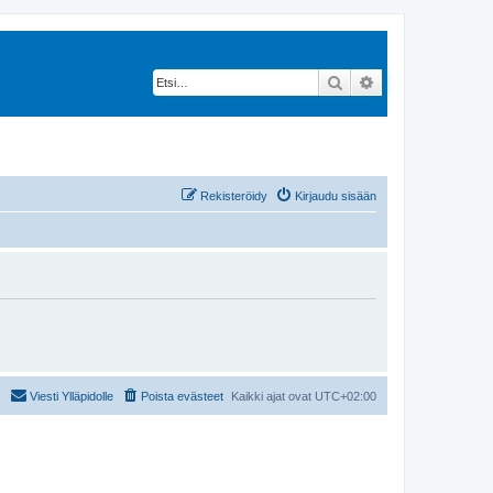
Etsi
Tarkennettu hak
Rekisteröidy
Kirjaudu sisään
Viesti Ylläpidolle
Poista evästeet
Kaikki ajat ovat
UTC+02:00