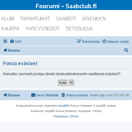
Foorumi – Saabclub.fi
KLUBI
TAPAHTUMAT
SAABISTI
JÄSENEKSI
KAUPPA
YHTEYSTIEDOT
TIETOSUOJA
UKK
Rekisteröidy
Kirjaudu sisään
E
Etusivu
t
Poista evästeet
s
i
Haluatko varmasti poistaa tämän keskustelufoorumin asettamat evästeet?
Etusivu
Viesti Ylläpidolle
Poista evästeet
Kaikki ajat ovat
UTC+02:00
Keskustelufoorumin ohjelmisto
phpBB
® Forum Software © phpBB Limited
Käännös: phpBB Suomi (lurttinen, harritapio, Pettis)
Yksityisyys
|
Ehdot