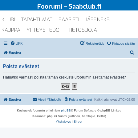
Foorumi – Saabclub.fi
KLUBI
TAPAHTUMAT
SAABISTI
JÄSENEKSI
KAUPPA
YHTEYSTIEDOT
TIETOSUOJA
UKK
Rekisteröidy
Kirjaudu sisään
E
Etusivu
t
Poista evästeet
s
i
Haluatko varmasti poistaa tämän keskustelufoorumin asettamat evästeet?
Etusivu
Viesti Ylläpidolle
Poista evästeet
Kaikki ajat ovat
UTC+02:00
Keskustelufoorumin ohjelmisto
phpBB
® Forum Software © phpBB Limited
Käännös: phpBB Suomi (lurttinen, harritapio, Pettis)
Yksityisyys
|
Ehdot