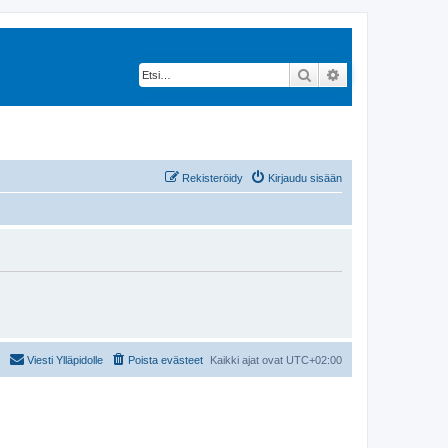
Etsi
Tarkennettu hak
Rekisteröidy
Kirjaudu sisään
Viesti Ylläpidolle
Poista evästeet
Kaikki ajat ovat
UTC+02:00