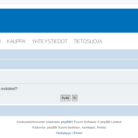
I
KAUPPA
YHTEYSTIEDOT
TIETOSUOJA
 evästeet?
Keskustelufoorumin ohjelmisto
phpBB
® Forum Software © phpBB Limited
Käännös: phpBB Suomi (lurttinen, harritapio, Pettis)
Yksityisyys
|
Ehdot