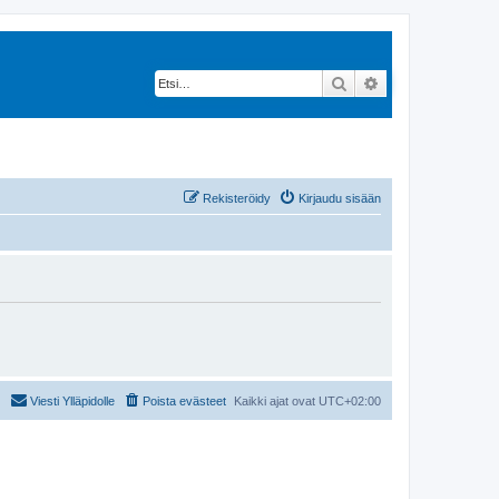
Etsi
Tarkennettu hak
Rekisteröidy
Kirjaudu sisään
Viesti Ylläpidolle
Poista evästeet
Kaikki ajat ovat
UTC+02:00