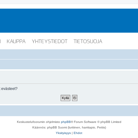
I
KAUPPA
YHTEYSTIEDOT
TIETOSUOJA
 evästeet?
Keskustelufoorumin ohjelmisto
phpBB
® Forum Software © phpBB Limited
Käännös: phpBB Suomi (lurttinen, harritapio, Pettis)
Yksityisyys
|
Ehdot