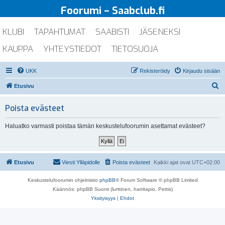
Foorumi – Saabclub.fi
KLUBI
TAPAHTUMAT
SAABISTI
JÄSENEKSI
KAUPPA
YHTEYSTIEDOT
TIETOSUOJA
UKK
Rekisteröidy
Kirjaudu sisään
E
Etusivu
t
Poista evästeet
s
i
Haluatko varmasti poistaa tämän keskustelufoorumin asettamat evästeet?
Etusivu
Viesti Ylläpidolle
Poista evästeet
Kaikki ajat ovat
UTC+02:00
Keskustelufoorumin ohjelmisto
phpBB
® Forum Software © phpBB Limited
Käännös: phpBB Suomi (lurttinen, harritapio, Pettis)
Yksityisyys
|
Ehdot