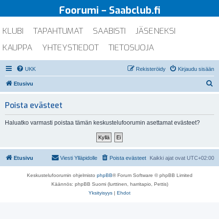
Foorumi – Saabclub.fi
KLUBI
TAPAHTUMAT
SAABISTI
JÄSENEKSI
KAUPPA
YHTEYSTIEDOT
TIETOSUOJA
UKK
Rekisteröidy
Kirjaudu sisään
E
Etusivu
t
Poista evästeet
s
i
Haluatko varmasti poistaa tämän keskustelufoorumin asettamat evästeet?
Etusivu
Viesti Ylläpidolle
Poista evästeet
Kaikki ajat ovat
UTC+02:00
Keskustelufoorumin ohjelmisto
phpBB
® Forum Software © phpBB Limited
Käännös: phpBB Suomi (lurttinen, harritapio, Pettis)
Yksityisyys
|
Ehdot