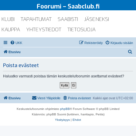
Foorumi – Saabclub.fi
KLUBI
TAPAHTUMAT
SAABISTI
JÄSENEKSI
KAUPPA
YHTEYSTIEDOT
TIETOSUOJA
UKK
Rekisteröidy
Kirjaudu sisään
E
Etusivu
t
Poista evästeet
s
i
Haluatko varmasti poistaa tämän keskustelufoorumin asettamat evästeet?
Etusivu
Viesti Ylläpidolle
Poista evästeet
Kaikki ajat ovat
UTC+02:00
Keskustelufoorumin ohjelmisto
phpBB
® Forum Software © phpBB Limited
Käännös: phpBB Suomi (lurttinen, harritapio, Pettis)
Yksityisyys
|
Ehdot