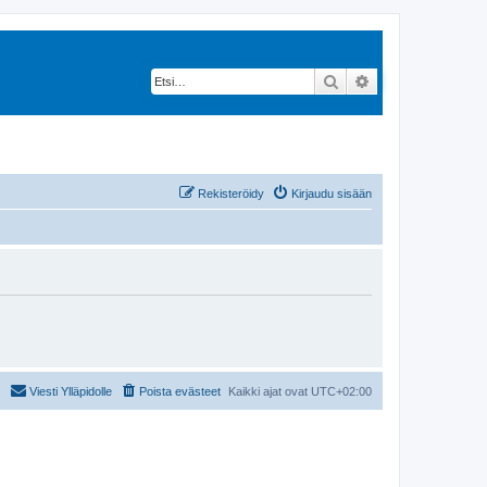
Etsi
Tarkennettu hak
Rekisteröidy
Kirjaudu sisään
Viesti Ylläpidolle
Poista evästeet
Kaikki ajat ovat
UTC+02:00