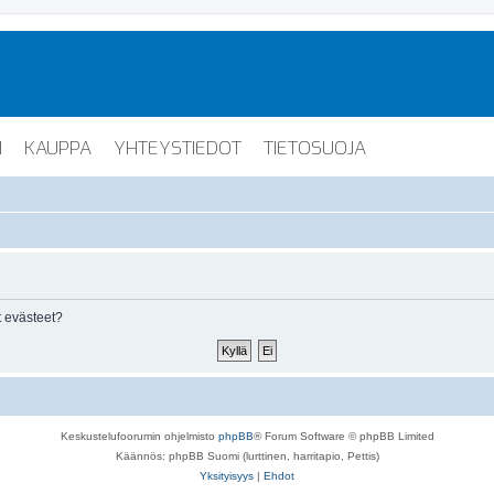
I
KAUPPA
YHTEYSTIEDOT
TIETOSUOJA
 evästeet?
Keskustelufoorumin ohjelmisto
phpBB
® Forum Software © phpBB Limited
Käännös: phpBB Suomi (lurttinen, harritapio, Pettis)
Yksityisyys
|
Ehdot