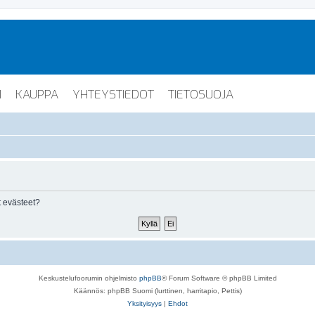
I
KAUPPA
YHTEYSTIEDOT
TIETOSUOJA
 evästeet?
Keskustelufoorumin ohjelmisto
phpBB
® Forum Software © phpBB Limited
Käännös: phpBB Suomi (lurttinen, harritapio, Pettis)
Yksityisyys
|
Ehdot