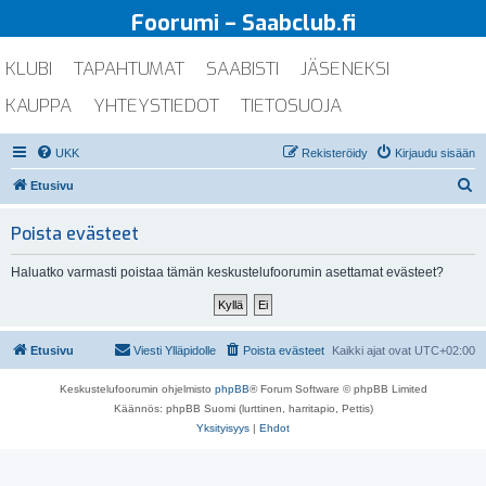
Foorumi – Saabclub.fi
KLUBI
TAPAHTUMAT
SAABISTI
JÄSENEKSI
KAUPPA
YHTEYSTIEDOT
TIETOSUOJA
UKK
Rekisteröidy
Kirjaudu sisään
E
Etusivu
t
Poista evästeet
s
i
Haluatko varmasti poistaa tämän keskustelufoorumin asettamat evästeet?
Etusivu
Viesti Ylläpidolle
Poista evästeet
Kaikki ajat ovat
UTC+02:00
Keskustelufoorumin ohjelmisto
phpBB
® Forum Software © phpBB Limited
Käännös: phpBB Suomi (lurttinen, harritapio, Pettis)
Yksityisyys
|
Ehdot