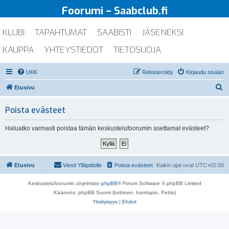
Foorumi – Saabclub.fi
KLUBI
TAPAHTUMAT
SAABISTI
JÄSENEKSI
KAUPPA
YHTEYSTIEDOT
TIETOSUOJA
UKK
Rekisteröidy
Kirjaudu sisään
E
Etusivu
t
Poista evästeet
s
i
Haluatko varmasti poistaa tämän keskustelufoorumin asettamat evästeet?
Etusivu
Viesti Ylläpidolle
Poista evästeet
Kaikki ajat ovat
UTC+02:00
Keskustelufoorumin ohjelmisto
phpBB
® Forum Software © phpBB Limited
Käännös: phpBB Suomi (lurttinen, harritapio, Pettis)
Yksityisyys
|
Ehdot