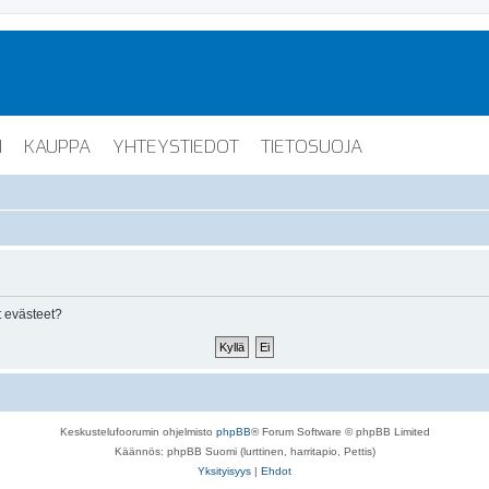
I
KAUPPA
YHTEYSTIEDOT
TIETOSUOJA
 evästeet?
Keskustelufoorumin ohjelmisto
phpBB
® Forum Software © phpBB Limited
Käännös: phpBB Suomi (lurttinen, harritapio, Pettis)
Yksityisyys
|
Ehdot