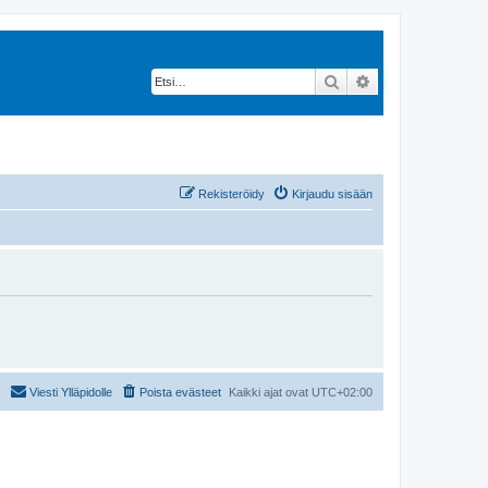
Etsi
Tarkennettu hak
Rekisteröidy
Kirjaudu sisään
Viesti Ylläpidolle
Poista evästeet
Kaikki ajat ovat
UTC+02:00