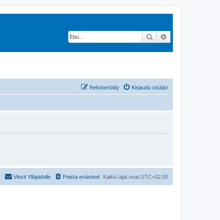
Etsi
Tarkennettu hak
Rekisteröidy
Kirjaudu sisään
Viesti Ylläpidolle
Poista evästeet
Kaikki ajat ovat
UTC+02:00