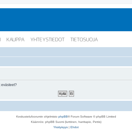
I
KAUPPA
YHTEYSTIEDOT
TIETOSUOJA
 evästeet?
Keskustelufoorumin ohjelmisto
phpBB
® Forum Software © phpBB Limited
Käännös: phpBB Suomi (lurttinen, harritapio, Pettis)
Yksityisyys
|
Ehdot