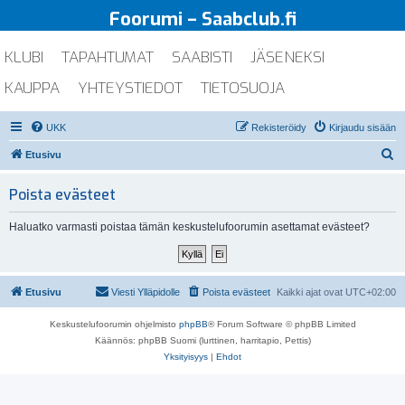
Foorumi – Saabclub.fi
KLUBI
TAPAHTUMAT
SAABISTI
JÄSENEKSI
KAUPPA
YHTEYSTIEDOT
TIETOSUOJA
UKK
Rekisteröidy
Kirjaudu sisään
E
Etusivu
t
Poista evästeet
s
i
Haluatko varmasti poistaa tämän keskustelufoorumin asettamat evästeet?
Etusivu
Viesti Ylläpidolle
Poista evästeet
Kaikki ajat ovat
UTC+02:00
Keskustelufoorumin ohjelmisto
phpBB
® Forum Software © phpBB Limited
Käännös: phpBB Suomi (lurttinen, harritapio, Pettis)
Yksityisyys
|
Ehdot