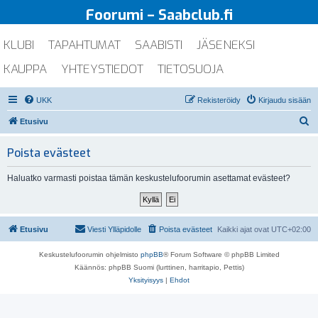
Foorumi – Saabclub.fi
KLUBI
TAPAHTUMAT
SAABISTI
JÄSENEKSI
KAUPPA
YHTEYSTIEDOT
TIETOSUOJA
UKK
Rekisteröidy
Kirjaudu sisään
E
Etusivu
t
Poista evästeet
s
i
Haluatko varmasti poistaa tämän keskustelufoorumin asettamat evästeet?
Etusivu
Viesti Ylläpidolle
Poista evästeet
Kaikki ajat ovat
UTC+02:00
Keskustelufoorumin ohjelmisto
phpBB
® Forum Software © phpBB Limited
Käännös: phpBB Suomi (lurttinen, harritapio, Pettis)
Yksityisyys
|
Ehdot