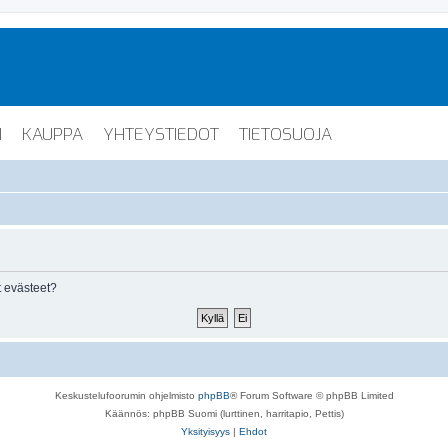
I
KAUPPA
YHTEYSTIEDOT
TIETOSUOJA
 evästeet?
Keskustelufoorumin ohjelmisto
phpBB
® Forum Software © phpBB Limited
Käännös: phpBB Suomi (lurttinen, harritapio, Pettis)
Yksityisyys
|
Ehdot