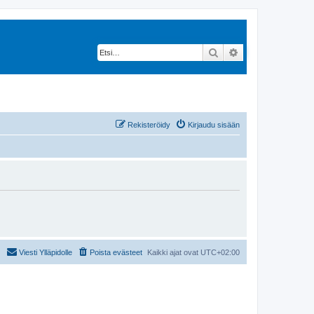
Etsi
Tarkennettu hak
Rekisteröidy
Kirjaudu sisään
Viesti Ylläpidolle
Poista evästeet
Kaikki ajat ovat
UTC+02:00