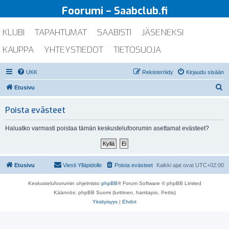
Foorumi – Saabclub.fi
KLUBI
TAPAHTUMAT
SAABISTI
JÄSENEKSI
KAUPPA
YHTEYSTIEDOT
TIETOSUOJA
UKK
Rekisteröidy
Kirjaudu sisään
E
Etusivu
t
Poista evästeet
s
i
Haluatko varmasti poistaa tämän keskustelufoorumin asettamat evästeet?
Etusivu
Viesti Ylläpidolle
Poista evästeet
Kaikki ajat ovat
UTC+02:00
Keskustelufoorumin ohjelmisto
phpBB
® Forum Software © phpBB Limited
Käännös: phpBB Suomi (lurttinen, harritapio, Pettis)
Yksityisyys
|
Ehdot