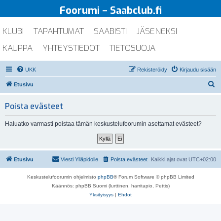
Foorumi – Saabclub.fi
KLUBI
TAPAHTUMAT
SAABISTI
JÄSENEKSI
KAUPPA
YHTEYSTIEDOT
TIETOSUOJA
UKK
Rekisteröidy
Kirjaudu sisään
E
Etusivu
t
Poista evästeet
s
i
Haluatko varmasti poistaa tämän keskustelufoorumin asettamat evästeet?
Etusivu
Viesti Ylläpidolle
Poista evästeet
Kaikki ajat ovat
UTC+02:00
Keskustelufoorumin ohjelmisto
phpBB
® Forum Software © phpBB Limited
Käännös: phpBB Suomi (lurttinen, harritapio, Pettis)
Yksityisyys
|
Ehdot