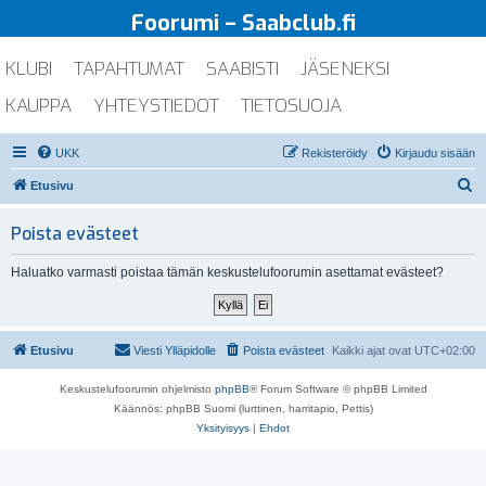
Foorumi – Saabclub.fi
KLUBI
TAPAHTUMAT
SAABISTI
JÄSENEKSI
KAUPPA
YHTEYSTIEDOT
TIETOSUOJA
UKK
Rekisteröidy
Kirjaudu sisään
E
Etusivu
t
Poista evästeet
s
i
Haluatko varmasti poistaa tämän keskustelufoorumin asettamat evästeet?
Etusivu
Viesti Ylläpidolle
Poista evästeet
Kaikki ajat ovat
UTC+02:00
Keskustelufoorumin ohjelmisto
phpBB
® Forum Software © phpBB Limited
Käännös: phpBB Suomi (lurttinen, harritapio, Pettis)
Yksityisyys
|
Ehdot