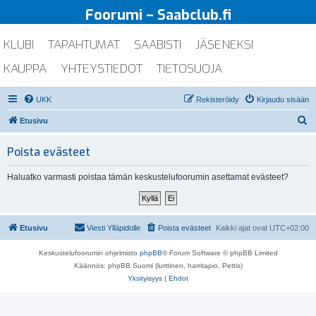
Foorumi – Saabclub.fi
KLUBI
TAPAHTUMAT
SAABISTI
JÄSENEKSI
KAUPPA
YHTEYSTIEDOT
TIETOSUOJA
UKK
Rekisteröidy
Kirjaudu sisään
E
Etusivu
t
Poista evästeet
s
i
Haluatko varmasti poistaa tämän keskustelufoorumin asettamat evästeet?
Etusivu
Viesti Ylläpidolle
Poista evästeet
Kaikki ajat ovat
UTC+02:00
Keskustelufoorumin ohjelmisto
phpBB
® Forum Software © phpBB Limited
Käännös: phpBB Suomi (lurttinen, harritapio, Pettis)
Yksityisyys
|
Ehdot