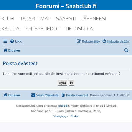
Foorumi – Saabclub.fi
KLUBI
TAPAHTUMAT
SAABISTI
JÄSENEKSI
KAUPPA
YHTEYSTIEDOT
TIETOSUOJA
UKK
Rekisteröidy
Kirjaudu sisään
E
Etusivu
t
Poista evästeet
s
i
Haluatko varmasti poistaa tämän keskustelufoorumin asettamat evästeet?
Etusivu
Viesti Ylläpidolle
Poista evästeet
Kaikki ajat ovat
UTC+02:00
Keskustelufoorumin ohjelmisto
phpBB
® Forum Software © phpBB Limited
Käännös: phpBB Suomi (lurttinen, harritapio, Pettis)
Yksityisyys
|
Ehdot