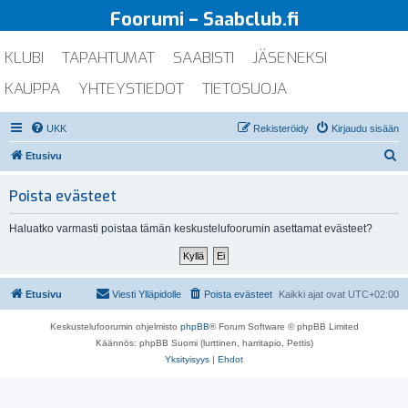
Foorumi – Saabclub.fi
KLUBI
TAPAHTUMAT
SAABISTI
JÄSENEKSI
KAUPPA
YHTEYSTIEDOT
TIETOSUOJA
UKK
Rekisteröidy
Kirjaudu sisään
E
Etusivu
t
Poista evästeet
s
i
Haluatko varmasti poistaa tämän keskustelufoorumin asettamat evästeet?
Etusivu
Viesti Ylläpidolle
Poista evästeet
Kaikki ajat ovat
UTC+02:00
Keskustelufoorumin ohjelmisto
phpBB
® Forum Software © phpBB Limited
Käännös: phpBB Suomi (lurttinen, harritapio, Pettis)
Yksityisyys
|
Ehdot