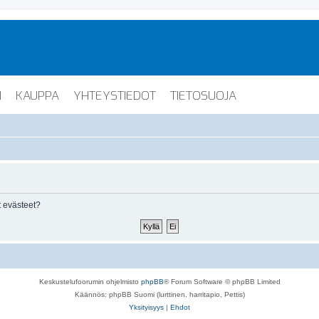
I
KAUPPA
YHTEYSTIEDOT
TIETOSUOJA
 evästeet?
Keskustelufoorumin ohjelmisto
phpBB
® Forum Software © phpBB Limited
Käännös: phpBB Suomi (lurttinen, harritapio, Pettis)
Yksityisyys
|
Ehdot