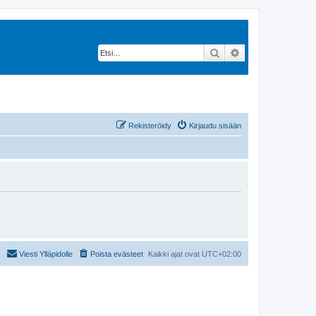
Etsi
Tarkennettu hak
Rekisteröidy
Kirjaudu sisään
Viesti Ylläpidolle
Poista evästeet
Kaikki ajat ovat
UTC+02:00