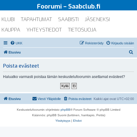
Foorumi – Saabclub.fi
KLUBI
TAPAHTUMAT
SAABISTI
JÄSENEKSI
KAUPPA
YHTEYSTIEDOT
TIETOSUOJA
UKK
Rekisteröidy
Kirjaudu sisään
E
Etusivu
t
Poista evästeet
s
i
Haluatko varmasti poistaa tämän keskustelufoorumin asettamat evästeet?
Etusivu
Viesti Ylläpidolle
Poista evästeet
Kaikki ajat ovat
UTC+02:00
Keskustelufoorumin ohjelmisto
phpBB
® Forum Software © phpBB Limited
Käännös: phpBB Suomi (lurttinen, harritapio, Pettis)
Yksityisyys
|
Ehdot