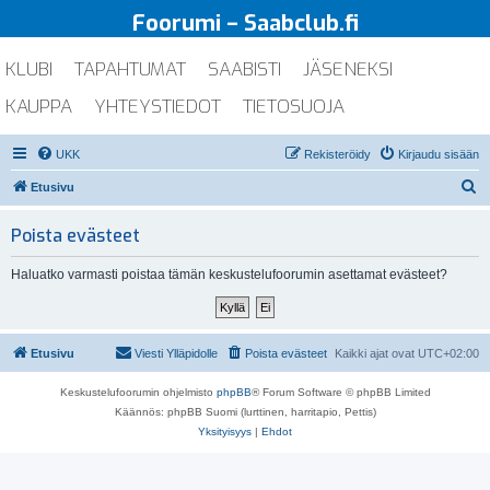
Foorumi – Saabclub.fi
KLUBI
TAPAHTUMAT
SAABISTI
JÄSENEKSI
KAUPPA
YHTEYSTIEDOT
TIETOSUOJA
UKK
Rekisteröidy
Kirjaudu sisään
E
Etusivu
t
Poista evästeet
s
i
Haluatko varmasti poistaa tämän keskustelufoorumin asettamat evästeet?
Etusivu
Viesti Ylläpidolle
Poista evästeet
Kaikki ajat ovat
UTC+02:00
Keskustelufoorumin ohjelmisto
phpBB
® Forum Software © phpBB Limited
Käännös: phpBB Suomi (lurttinen, harritapio, Pettis)
Yksityisyys
|
Ehdot