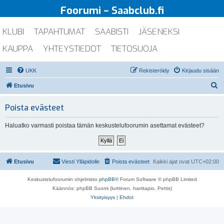
Foorumi – Saabclub.fi
KLUBI
TAPAHTUMAT
SAABISTI
JÄSENEKSI
KAUPPA
YHTEYSTIEDOT
TIETOSUOJA
UKK
Rekisteröidy
Kirjaudu sisään
E
Etusivu
t
Poista evästeet
s
i
Haluatko varmasti poistaa tämän keskustelufoorumin asettamat evästeet?
Etusivu
Viesti Ylläpidolle
Poista evästeet
Kaikki ajat ovat
UTC+02:00
Keskustelufoorumin ohjelmisto
phpBB
® Forum Software © phpBB Limited
Käännös: phpBB Suomi (lurttinen, harritapio, Pettis)
Yksityisyys
|
Ehdot