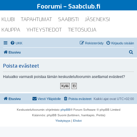
Foorumi – Saabclub.fi
KLUBI
TAPAHTUMAT
SAABISTI
JÄSENEKSI
KAUPPA
YHTEYSTIEDOT
TIETOSUOJA
UKK
Rekisteröidy
Kirjaudu sisään
E
Etusivu
t
Poista evästeet
s
i
Haluatko varmasti poistaa tämän keskustelufoorumin asettamat evästeet?
Etusivu
Viesti Ylläpidolle
Poista evästeet
Kaikki ajat ovat
UTC+02:00
Keskustelufoorumin ohjelmisto
phpBB
® Forum Software © phpBB Limited
Käännös: phpBB Suomi (lurttinen, harritapio, Pettis)
Yksityisyys
|
Ehdot