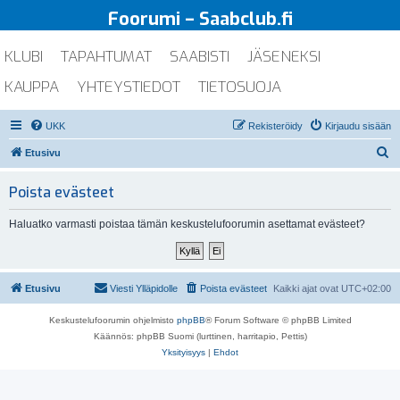
Foorumi – Saabclub.fi
KLUBI
TAPAHTUMAT
SAABISTI
JÄSENEKSI
KAUPPA
YHTEYSTIEDOT
TIETOSUOJA
UKK
Rekisteröidy
Kirjaudu sisään
E
Etusivu
t
Poista evästeet
s
i
Haluatko varmasti poistaa tämän keskustelufoorumin asettamat evästeet?
Etusivu
Viesti Ylläpidolle
Poista evästeet
Kaikki ajat ovat
UTC+02:00
Keskustelufoorumin ohjelmisto
phpBB
® Forum Software © phpBB Limited
Käännös: phpBB Suomi (lurttinen, harritapio, Pettis)
Yksityisyys
|
Ehdot