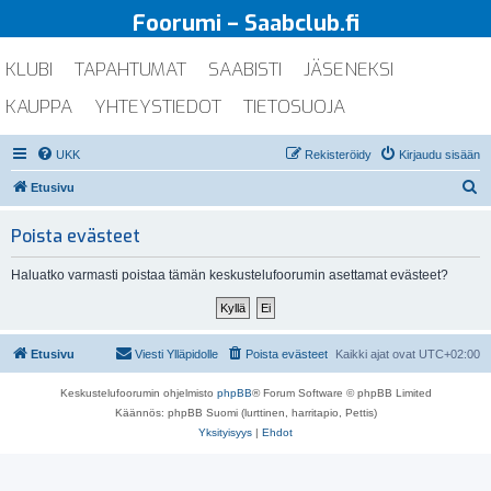
Foorumi – Saabclub.fi
KLUBI
TAPAHTUMAT
SAABISTI
JÄSENEKSI
KAUPPA
YHTEYSTIEDOT
TIETOSUOJA
UKK
Rekisteröidy
Kirjaudu sisään
E
Etusivu
t
Poista evästeet
s
i
Haluatko varmasti poistaa tämän keskustelufoorumin asettamat evästeet?
Etusivu
Viesti Ylläpidolle
Poista evästeet
Kaikki ajat ovat
UTC+02:00
Keskustelufoorumin ohjelmisto
phpBB
® Forum Software © phpBB Limited
Käännös: phpBB Suomi (lurttinen, harritapio, Pettis)
Yksityisyys
|
Ehdot