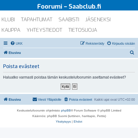
Foorumi – Saabclub.fi
KLUBI
TAPAHTUMAT
SAABISTI
JÄSENEKSI
KAUPPA
YHTEYSTIEDOT
TIETOSUOJA
UKK
Rekisteröidy
Kirjaudu sisään
E
Etusivu
t
Poista evästeet
s
i
Haluatko varmasti poistaa tämän keskustelufoorumin asettamat evästeet?
Etusivu
Viesti Ylläpidolle
Poista evästeet
Kaikki ajat ovat
UTC+02:00
Keskustelufoorumin ohjelmisto
phpBB
® Forum Software © phpBB Limited
Käännös: phpBB Suomi (lurttinen, harritapio, Pettis)
Yksityisyys
|
Ehdot